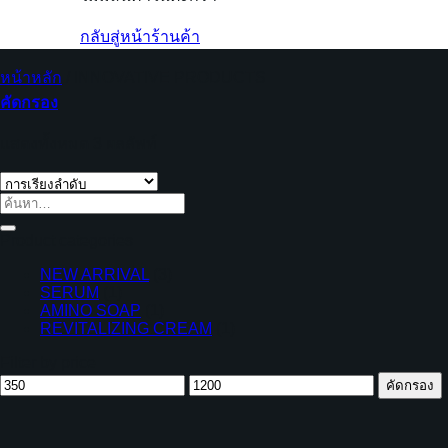
กลับสู่หน้าร้านค้า
หน้าหลัก
/
INNOVATIVE PRODUCTS
คัดกรอง
แสดงทั้งหมด 3 ผลลัพท์
ค้นหา:
Product categories
NEW ARRIVAL
(3)
SERUM
(1)
AMINO SOAP
(1)
REVITALIZING CREAM
(1)
Filter by price
ราคา
ราคา
คัดกรอง
ต่ำ
สูงสุด
สุด